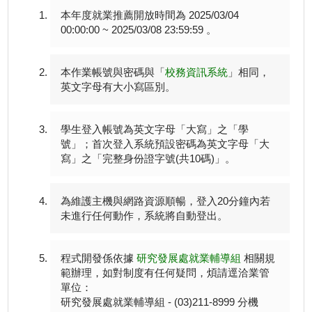
本年度就業推薦開放時間為 2025/03/04
00:00:00 ~ 2025/03/08 23:59:59 。
本作業
帳號與密碼與「
校務資訊系統
」相同，
英文字母有大小寫區別
。
學生登入帳號為英文字母「
大寫
」之「
學
號
」；首次登入系統預設密碼為英文字母「
大
寫
」之「
完整身份證字號(共10碼)
」。
為維護主機與網路資源順暢，登入20分鐘內若
未進行任何動作，系統將自動登出。
程式開發係依據
研究發展處就業輔導組
相關規
範辦理，如對制度有任何疑問，煩請逕洽業管
單位：
研究發展處就業輔導組 - (03)211-8999 分機