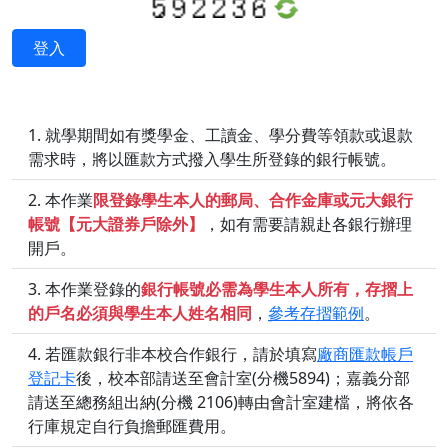
登入
就學期間如有獎學金、工讀金、學分費等領款或退款
需求時，將以匯款方式撥入學生所登錄的銀行帳號。
本作業
限登錄學生本人的郵局、合作金庫或元大銀行
帳號【元大證券戶除外】
，如有需要請親赴各銀行辦理
開戶。
本作業登錄的
銀行帳號必需為學生本人所有，存摺上
的戶名必須與學生本人姓名相同
，
參考存摺範例
。
若匯款銀行非本校合作銀行，請於填寫
廠商匯款帳戶
登記卡
後，校本部請送至會計室(分機5894)；嘉義分部
請送至總務組出納(分機 2106)轉由會計室建檔，將依各
行庫規定自行負擔郵匯費用。