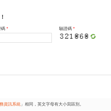
！
密碼
*
驗證碼
*
務資訊系統
」相同，英文字母有大小寫區別
。